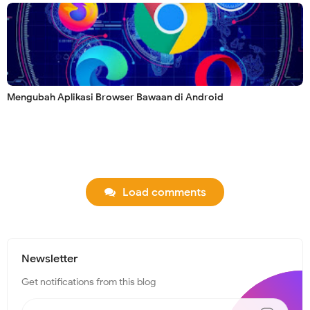
Mengubah Aplikasi Browser Bawaan di Android
Load comments
Newsletter
Get notifications from this blog
N