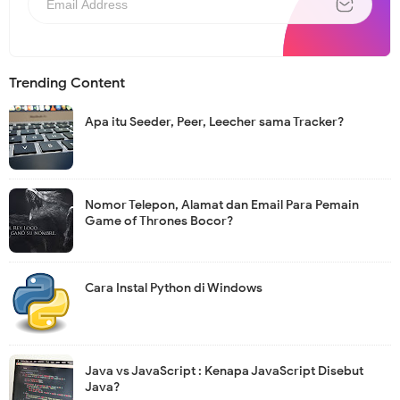
e
w
s
l
e
t
Trending Content
t
e
r
Apa itu Seeder, Peer, Leecher sama Tracker?
Nomor Telepon, Alamat dan Email Para Pemain
Game of Thrones Bocor?
Cara Instal Python di Windows
Java vs JavaScript : Kenapa JavaScript Disebut
Java?