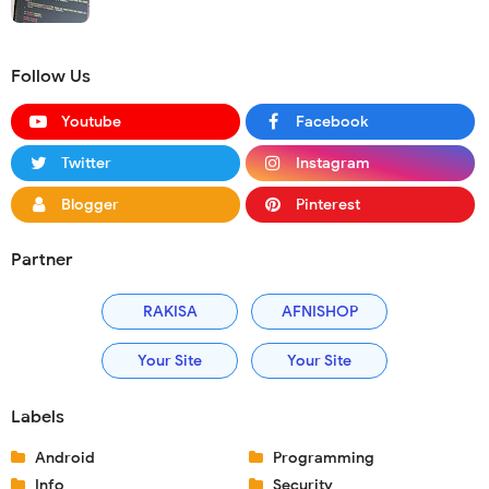
Follow Us
Youtube
Facebook
Twitter
Instagram
Blogger
Pinterest
Partner
RAKISA
AFNISHOP
Your Site
Your Site
Labels
Android
Programming
Info
Security