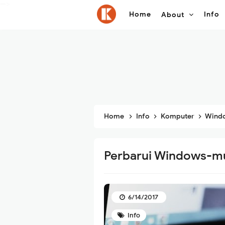
-->
Home
Info
About
Home
Info
Komputer
Wind
Perbarui Windows-mu
6/14/2017
Info