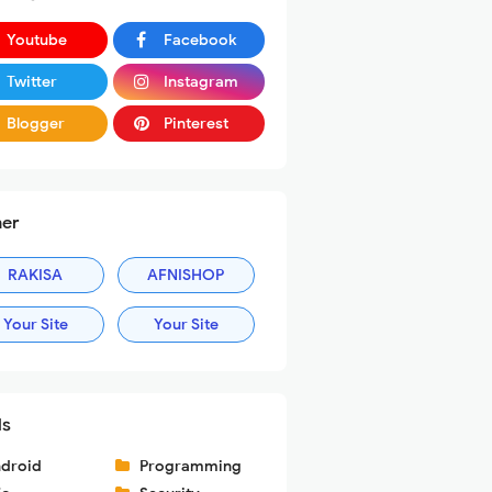
Youtube
Facebook
Twitter
Instagram
Blogger
Pinterest
ner
RAKISA
AFNISHOP
Your Site
Your Site
ls
droid
Programming