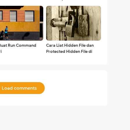
Buat Run Command
Cara Liat Hidden File dan
i
Protected Hidden File di
Windows
Load comments