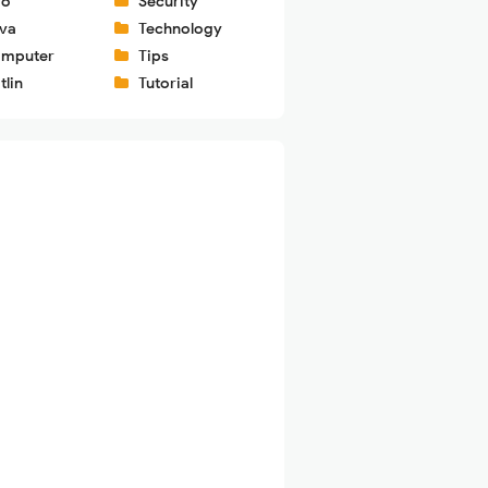
fo
Security
va
Technology
mputer
Tips
tlin
Tutorial