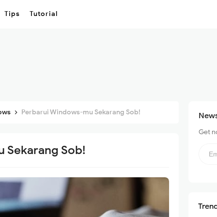
Tips
Tutorial
ows
Perbarui Windows-mu Sekarang Sob!
News
Get no
N
 Sekarang Sob!
e
w
s
l
e
t
t
Tren
e
r