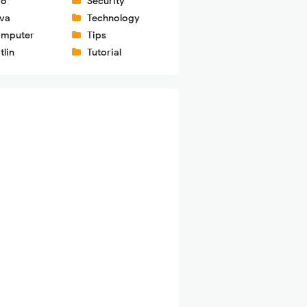
fo
Security
va
Technology
mputer
Tips
tlin
Tutorial