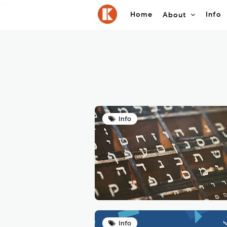
-->
Home
Info
About
Info
Info