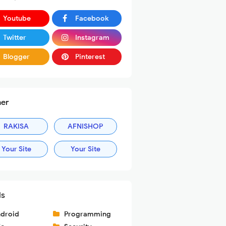
Youtube
Facebook
Twitter
Instagram
Blogger
Pinterest
ner
RAKISA
AFNISHOP
Your Site
Your Site
ls
droid
Programming