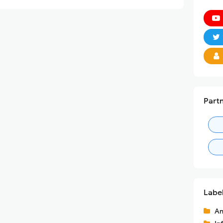
Part
Labe
An