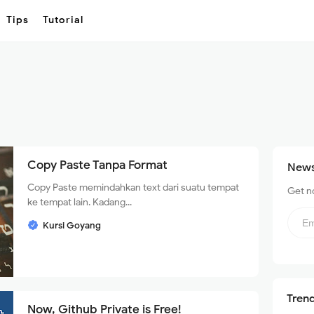
Tips
Tutorial
Copy Paste Tanpa Format
News
Copy Paste memindahkan text dari suatu tempat
Get no
ke tempat lain. Kadang...
N
e
Kursi Goyang
w
s
l
e
t
t
Tren
e
Now, Github Private is Free!
r